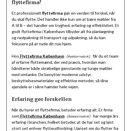
flyttefirma?
Et professionelt
flyttefirma
gør en verden til forskel, når
du skal flytte. Det handler ikke kun om at bære møbler fra
A til B – det handler om tryghed, erfaring og effektivitet. Et
godt flyttefirma i København tilbyder alt fra planlægning
og nedpakning til transport og udpakning, så du kan
fokusere på at nyde dit nye hjem.
Hos
Flyttefirma København
får du et team
af erfarne flyttemænd, der ved præcis, hvordan man
håndterer både skrøbelige genstande og tunge møbler
med omtanke. De benytter moderne udstyr,
beskyttelsesmaterialer og effektive metoder, så dine
ejendele er i sikre hænder hele vejen.
Erfaring gør forskellen
Når du hyrer et flyttefirma, betyder erfaring alt. Et firma
som
Flyttefirma København
har mange års
erfaring i branchen, hvilket betyder, at de har set og løst
stort set enhver flytteudfordring. Uanset om du flytter fra