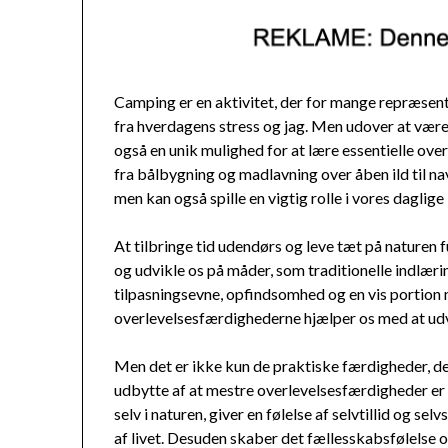
Camping er en aktivitet, der for mange repræsen
fra hverdagens stress og jag. Men udover at være 
også en unik mulighed for at lære essentielle o
fra bålbygning og madlavning over åben ild til nav
men kan også spille en vigtig rolle i vores daglige l
At tilbringe tid udendørs og leve tæt på naturen f
og udvikle os på måder, som traditionelle indlær
tilpasningsevne, opfindsomhed og en vis portion
overlevelsesfærdighederne hjælper os med at udv
Men det er ikke kun de praktiske færdigheder, d
udbytte af at mestre overlevelsesfærdigheder er m
selv i naturen, giver en følelse af selvtillid og 
af livet. Desuden skaber det fællesskabsfølelse 