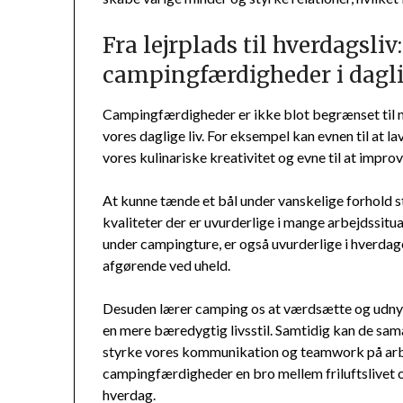
Fra lejrplads til hverdagsli
campingfærdigheder i dagl
Campingfærdigheder er ikke blot begrænset til nat
vores daglige liv. For eksempel kan evnen til at 
vores kulinariske kreativitet og evne til at impro
At kunne tænde et bål under vanskelige forhold 
kvaliteter der er uvurderlige i mange arbejdssit
under campingture, er også uvurderlige i hverda
afgørende ved uheld.
Desuden lærer camping os at værdsætte og udnytte 
en mere bæredygtig livsstil. Samtidig kan de sama
styrke vores kommunikation og teamwork på arbe
campingfærdigheder en bro mellem friluftslivet 
hverdag.