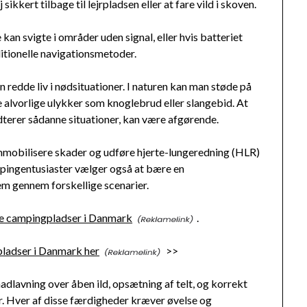
kkert tilbage til lejrpladsen eller at fare vild i skoven.
n svigte i områder uden signal, eller hvis batteriet
ditionelle navigationsmetoder.
 redde liv i nødsituationer. I naturen kan man støde på
e alvorlige ulykker som knoglebrud eller slangebid. At
erer sådanne situationer, kan være afgørende.
 immobilisere skader og udføre hjerte-lungeredning (HLR)
mpingentusiaster vælger også at bære en
em gennem forskellige scenarier.
ge campingpladser i Danmark
.
ladser i Danmark her
>>
lavning over åben ild, opsætning af telt, og korrekt
r. Hver af disse færdigheder kræver øvelse og