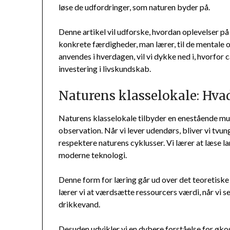
løse de udfordringer, som naturen byder på.
Denne artikel vil udforske, hvordan oplevelser på 
konkrete færdigheder, man lærer, til de mentale 
anvendes i hverdagen, vil vi dykke ned i, hvorfor 
investering i livskundskab.
Naturens klasselokale: Hvad
Naturens klasselokale tilbyder en enestående mu
observation. Når vi lever udendørs, bliver vi tvung
respektere naturens cyklusser. Vi lærer at læse l
moderne teknologi.
Denne form for læring går ud over det teoretiske 
lærer vi at værdsætte ressourcers værdi, når vi sel
drikkevand.
Desuden udvikler vi en dybere forståelse for ø