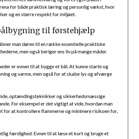
arena for både praktisk læring og personlig vækst, hvor
ser og en større respekt for miljøet.
bålbygning til førstehjælp
åbner man døren til en række essentielle praktiske
ghederne, men også beriger ens liv på mange måder.
der er evnen til at bygge et bål. At kunne starte og
lavning og varme, men også for at skabe lys og afværge
rænde, optændingsteknikker og sikkerhedsmæssige
ande. For eksempel er det vigtigt at vide, hvordan man
t for at kontrollere flammerne og minimere risikoen for,
lig færdighed. Evnen til at læse et kort og bruge et