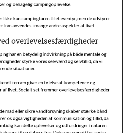
kker og behagelig campingoplevelse.
r ikke kun campingturen til et eventyr, men de udstyrer
r kan anvendes i mange andre aspekter af livet.
ved overlevelsesfærdigheder
ng har en betydelig indvirkning på både mentale og
ærdigheder styrke vores selvværd og selvtillid, da vi
drende situationer.
i ukendt terræn giver en følelse af kompetence og
r af livet. Socialt set fremmer overlevelsesfærdigheder
nde mad eller sikre vandforsyning skaber stærke bånd
rer os også vigtigheden af kommunikation og tillid, da
mtidig kan delte oplevelser og udfordringer i naturen
bidrager til en dybere forståelse og empati for andre.