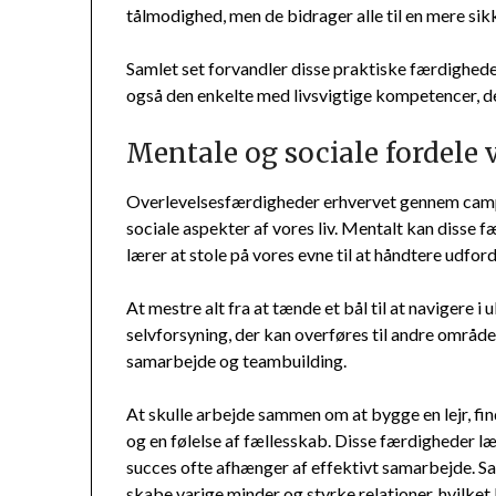
tålmodighed, men de bidrager alle til en mere si
Samlet set forvandler disse praktiske færdighede
også den enkelte med livsvigtige kompetencer, de
Mentale og sociale fordele 
Overlevelsesfærdigheder erhvervet gennem campi
sociale aspekter af vores liv. Mentalt kan disse f
lærer at stole på vores evne til at håndtere udfor
At mestre alt fra at tænde et bål til at navigere 
selvforsyning, der kan overføres til andre område
samarbejde og teambuilding.
At skulle arbejde sammen om at bygge en lejr, fi
og en følelse af fællesskab. Disse færdigheder læ
succes ofte afhænger af effektivt samarbejde. Sa
skabe varige minder og styrke relationer, hvilket 