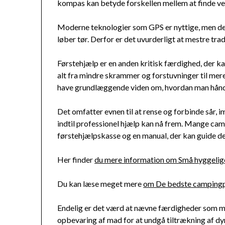
kompas kan betyde forskellen mellem at finde vej si
Moderne teknologier som GPS er nyttige, men de ka
løber tør. Derfor er det uvurderligt at mestre tra
Førstehjælp er en anden kritisk færdighed, der kan
alt fra mindre skrammer og forstuvninger til mer
have grundlæggende viden om, hvordan man håndt
Det omfatter evnen til at rense og forbinde sår,
indtil professionel hjælp kan nå frem. Mange ca
førstehjælpskasse og en manual, der kan guide d
Her finder
du mere information om Små hyggeli
Du kan læse meget mere
om De bedste campingp
Endelig er det værd at nævne færdigheder som mad
opbevaring af mad for at undgå tiltrækning af dy