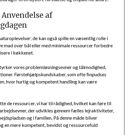
v: Anvendelse af
igdagen
uroplevelser; de kan også spille en væsentlig rolle i
lave mad over bål eller med minimale ressourcer forbedre
visere i køkkenet.
styrker vores problemløsningsevner og tålmodighed,
uationer. Førstehjælpskundskaber, som ofte finpudses
gen, hvor hurtig og kompetent handling kan være
de ressourcer, vi har til rådighed, hvilket kan føre til
rbejdsevner, der udvikles gennem fælles lejraktiviteter,
jdspladsen og i familien. På denne måde bliver
og en mere kompetent, bevidst og ressourcefuld