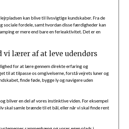
lejrpladsen kan blive til livsvigtige kundskaber. Fra de
og sociale fordele, samt hvordan disse færdigheder kan
camping er mere end bare en ferieaktivitet. Det er en
 vi lærer af at leve udendørs
lighed for at lære gennem direkte erfaring og
et til at tilpasse os omgivelserne, forstå vejrets luner og
andskabet, finde føde, bygge ly og navigere uden
og bliver en del af vores instinktive viden. For eksempel
v skal samle brænde til et bål, eller når vi skal finde rent
kosystemernes sammenhæng og vores egen plads i