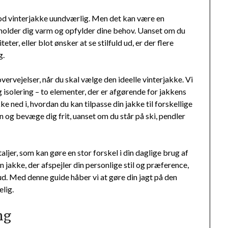
god vinterjakke uundværlig. Men det kan være en
 holder dig varm og opfylder dine behov. Uanset om du
eter, eller blot ønsker at se stilfuld ud, er der flere
g.
vervejelser, når du skal vælge den ideelle vinterjakke. Vi
 isolering – to elementer, der er afgørende for jakkens
ned i, hvordan du kan tilpasse din jakke til forskellige
 og bevæge dig frit, uanset om du står på ski, pendler
ljer, som kan gøre en stor forskel i din daglige brug af
en jakke, der afspejler din personlige stil og præference,
ud. Med denne guide håber vi at gøre din jagt på den
elig.
ng