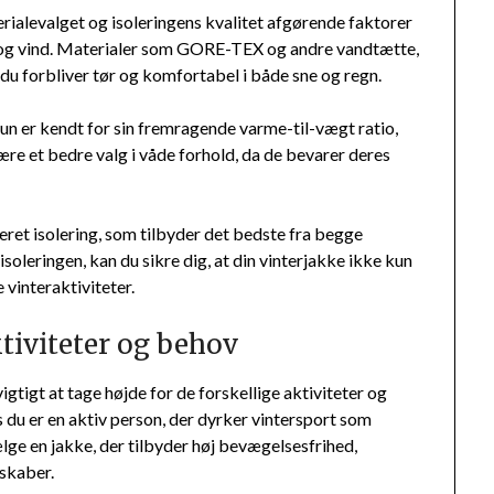
erialevalget og isoleringens kvalitet afgørende faktorer
e og vind. Materialer som GORE-TEX og andre vandtætte,
 du forbliver tør og komfortabel i både sne og regn.
un er kendt for sin fremragende varme-til-vægt ratio,
re et bedre valg i våde forhold, da de bevarer deres
ret isolering, som tilbyder det bedste fra begge
soleringen, kan du sikre dig, at din vinterjakke ikke kun
vinteraktiviteter.
ktiviteter og behov
igtigt at tage højde for de forskellige aktiviteter og
u er en aktiv person, der dyrker vintersport som
lge en jakke, der tilbyder høj bevægelsesfrihed,
skaber.